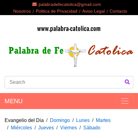
palabradefecatolica@gmail.com
Nosotros
Politica de Privacidad
Aviso Legal
Contacto
MENU
Evangelio del Dia
Domingo
Lunes
Martes
Miércoles
Jueves
Viernes
Sábado