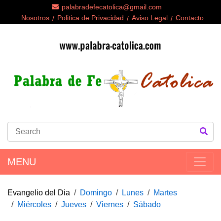
palabradefecatolica@gmail.com
Nosotros
Politica de Privacidad
Aviso Legal
Contacto
MENU
Evangelio del Dia
Domingo
Lunes
Martes
Miércoles
Jueves
Viernes
Sábado